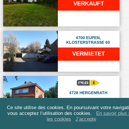
VERKAUFT
4700 EUPEN,
KLOSTERSTRASSE 60
VERMIETET
4728 HERGENRATH
VERKAUFT
Ce site utilise des cookies. En poursuivant votre navigat
vous acceptez l’utilisation des cookies.
En savoir plus 
les cookies
J’accepte