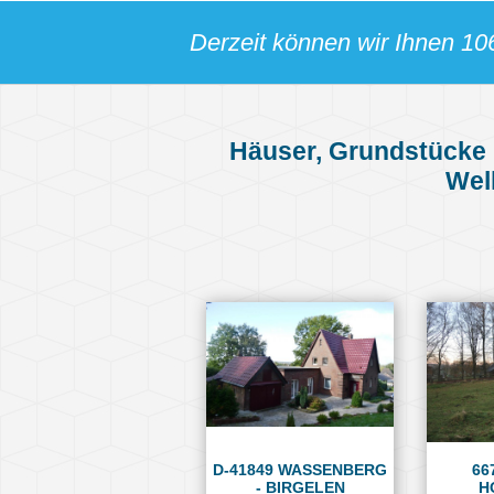
Derzeit können wir Ihnen 10
Häuser, Grundstücke 
Wel
D-41849 WASSENBERG
66
- BIRGELEN
H