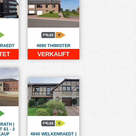
NRAEDT
4890 THIMISTER
TET
VERKAUFT
RATH |
 61 - 2
KAUF
4840 WELKENRAEDT |