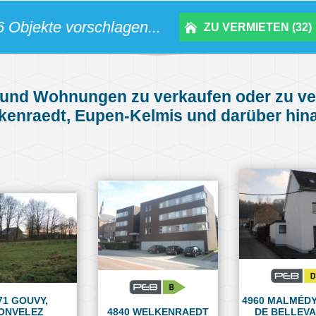
6 Objekte vorschlagen...
ZU VERMIETEN (32)
und Wohnungen zu verkaufen oder zu ver
kenraedt, Eupen-Kelmis und darüber hina
71 GOUVY,
4960 MALMÉDY
ONVELEZ
4840 WELKENRAEDT
DE BELLEVA