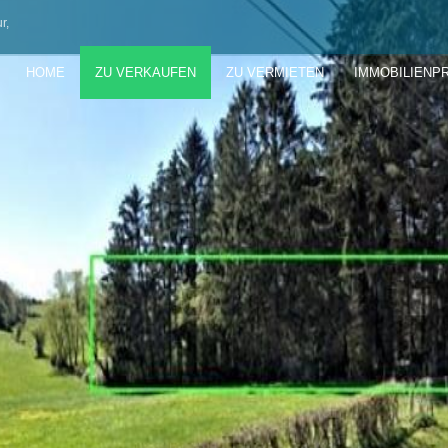
r,
HOME
ZU VERKAUFEN
ZU VERMIETEN
IMMOBILIENP