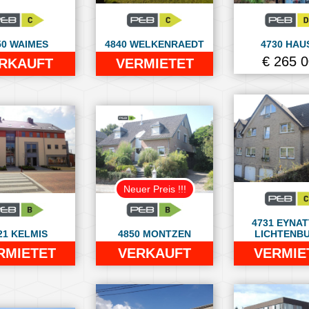
50 WAIMES
4840 WELKENRAEDT
4730 HAU
€ 265 
RKAUFT
VERMIETET
Neuer Preis !!!
4731 EYNAT
21 KELMIS
4850 MONTZEN
LICHTENB
RMIETET
VERKAUFT
VERMIE