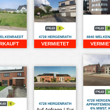
WELKENRAEDT
4728 HERGENRATH
4840 WELKE
RKAUFT
VERMIETET
VERMIE
4728 HERGEN
4728 HERGENRATH
APPARTEMENT
6% MWST. 
Auf Anfrage | Sur