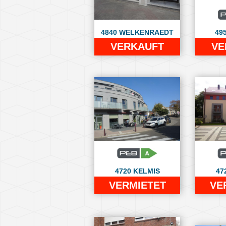
4840 WELKENRAEDT
49
VERKAUFT
VE
4720 KELMIS
47
VERMIETET
VE