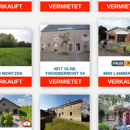
RKAUFT
VERMIETET
VERMIE
4877 OLNE,
0 MONTZEN
FROIDBERMONT 54
4800 LAMBE
RKAUFT
VERMIETET
VERKA