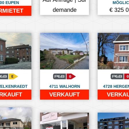
00 EUPEN
MÖGLIC
demande
€ 325 
RMIETET
WELKENRAEDT
4711 WALHORN
4728 HERGE
RKAUFT
VERKAUFT
VERKA