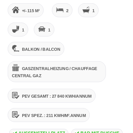
+/- 115 M²
2
1
1
1
BALKON / BALCON
GASZENTRALHEIZUNG / CHAUFFAGE
CENTRAL GAZ
PEV GESAMT : 27 840 KWH/ANNUM
PEV SPEZ. : 211 KWH/M².ANNUM