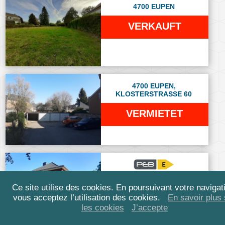
4700 EUPEN
VERKAUFT
4700 EUPEN,
KLOSTERSTRASSE 60
VERMIETET
4728 HERGENRATH
Ce site utilise des cookies. En poursuivant votre navigat
vous acceptez l’utilisation des cookies.
En savoir plus 
VERKAUFT
les cookies
J’accepte