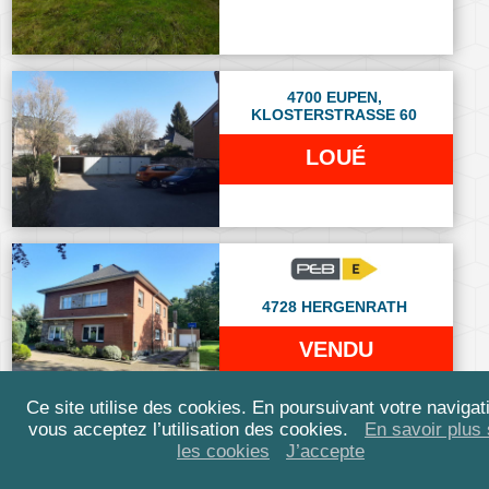
4700 EUPEN,
KLOSTERSTRASSE 60
LOUÉ
4728 HERGENRATH
VENDU
Ce site utilise des cookies. En poursuivant votre navigat
vous acceptez l’utilisation des cookies.
En savoir plus 
les cookies
J’accepte
4840 WELKENRAEDT