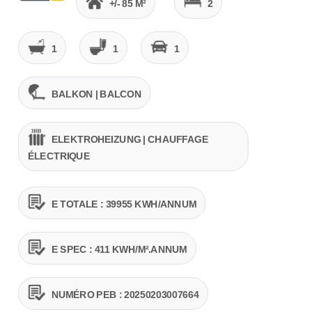
+/- 85 M²
2
1
1
1
BALKON | BALCON
ELEKTROHEIZUNG | CHAUFFAGE
ÉLECTRIQUE
E TOTALE : 39955 KWH/ANNUM
E SPEC : 411 KWH/M².ANNUM
NUMÉRO PEB : 20250203007664