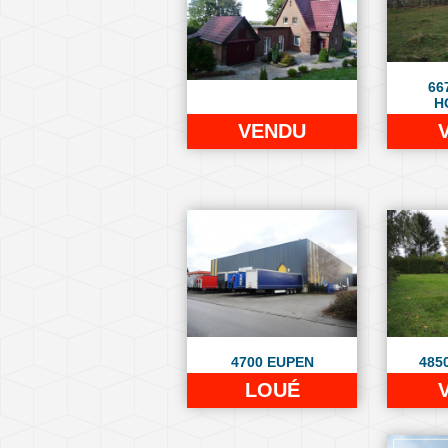
66
H
VENDU
4700 EUPEN
485
LOUÉ