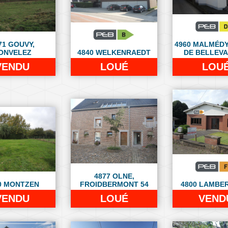
71 GOUVY,
4960 MALMÉDY
ONVELEZ
4840 WELKENRAEDT
DE BELLEVA
VENDU
LOUÉ
LOU
4877 OLNE,
0 MONTZEN
FROIDBERMONT 54
4800 LAMBE
VENDU
LOUÉ
VEND