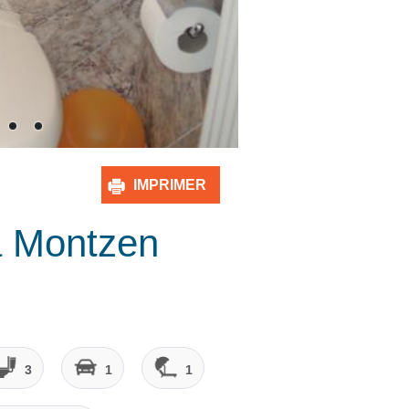
IMPRIMER
à Montzen
3
1
1