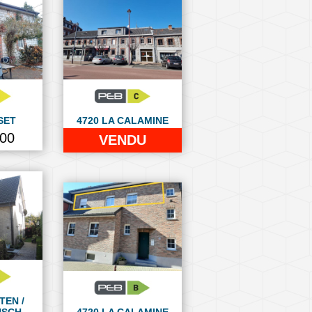
SET
4720 LA CALAMINE
000
VENDU
TEN /
USCH
4720 LA CALAMINE