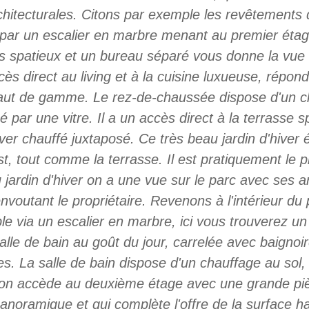
rchitecturales. Citons par exemple les revêtements
par un escalier en marbre menant au premier étage
s spatieux et un bureau séparé vous donne la vue 
ès direct au living et à la cuisine luxueuse, répond
aut de gamme. Le rez-de-chaussée dispose d'un cha
 par une vitre. Il a un accès direct à la terrasse 
iver chauffé juxtaposé. Ce très beau jardin d'hiver 
st, tout comme la terrasse. Il est pratiquement le 
 jardin d'hiver on a une vue sur le parc avec ses a
nvoutant le propriétaire. Revenons à l'intérieur du 
e via un escalier en marbre, ici vous trouverez un 
le de bain au goût du jour, carrelée avec baignoire
es. La salle de bain dispose d'un chauffage au sol
n accède au deuxième étage avec une grande pièce
anoramique et qui complète l'offre de la surface h