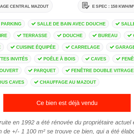
FAGE CENTRAL MAZOUT
E SPEC : 158 KWH/
 PARKING
SALLE DE BAIN AVEC DOUCHE
SALL
IRE
TERRASSE
DOUCHE
BUREAU
E
CUISINE ÉQUIPÉE
CARRELAGE
GARAG
TES INVITÉS
POÊLE À BOIS
CAVES
FENÊ
 OUVERT
PARQUET
FENÊTRE DOUBLE VITRAGE
OUS CAVES
CHAUFFAGE AU MAZOUT
Ce bien est déjà vendu
ruite en 1992 a été rénovée du propriétaire actuel 
n de +/- 1 100 m² se trouve ce bien, qui a été élab