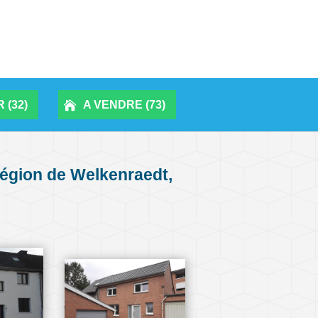
 (32)
A VENDRE (73)
région de Welkenraedt,