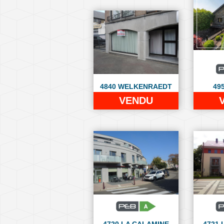
4840 WELKENRAEDT
49
VENDU
4720 LA CALAMINE
4721 