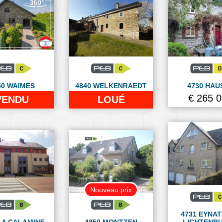
50 WAIMES
4840 WELKENRAEDT
4730 HAU
€ 265 
VENDU
LOUÉ
Nouveau prix
4731 EYNAT
LA CALAMINE
4850 MONTZEN
LICHTENB