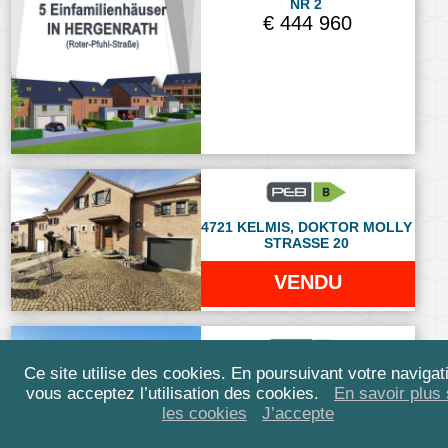
NR 2
€ 444 960
4721 KELMIS, DOKTOR MOLLY
STRASSE 20
VENDU
Ce site utilise des cookies. En poursuivant votre navigat
4710 HERBESTHAL,
vous acceptez l’utilisation des cookies.
En savoir plus 
FELDSTRASSE 24
les cookies
J’accepte
VENDU